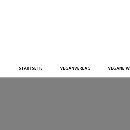
Skip
to
content
STARTSEITE
VEGANVERLAG
VEGANE W