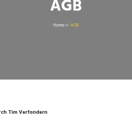
AGB
Home
AGB
rch Tim Verfondern