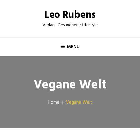
Skip
Leo Rubens
to
content
Verlag · Gesundheit · Lifestyle
MENU
Vegane Welt
Home
Vegane Welt