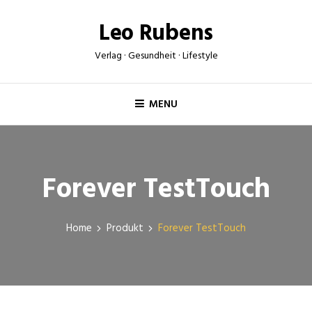
Skip
Leo Rubens
to
content
Verlag · Gesundheit · Lifestyle
MENU
Forever TestTouch
Home
Produkt
Forever TestTouch