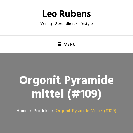
Skip
Leo Rubens
to
content
Verlag · Gesundheit · Lifestyle
MENU
Orgonit Pyramide
mittel (#109)
Home
Produkt
Orgonit Pyramide Mittel (#109)