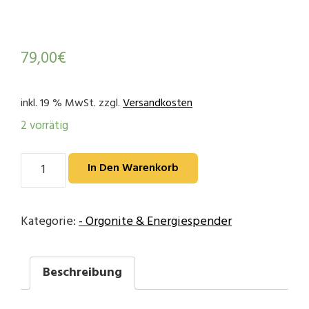
79,00
€
inkl. 19 % MwSt.
zzgl.
Versandkosten
2 vorrätig
Orgonit
In Den Warenkorb
Pyramide
mittel
(#109)
Kategorie:
- Orgonite & Energiespender
Menge
Beschreibung